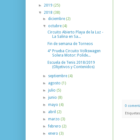
►
2019
(25)
▼
2018
(38)
►
diciembre
(2)
▼
octubre
(4)
Circuito Abierto Playa de la Luz -
La Salina en Sa...
Fin de semana de Torneos
4ª Prueba Circuito Volkswagen
Solera Motor: Polide...
Escuela de Tenis 2018/2019
(Objetivos y Contenidos)
►
septiembre
(4)
►
agosto
(1)
►
julio
(5)
►
junio
(8)
►
mayo
(4)
0 coment
►
abril
(2)
Etiqueta
►
marzo
(3)
►
febrero
(2)
►
enero
(3)