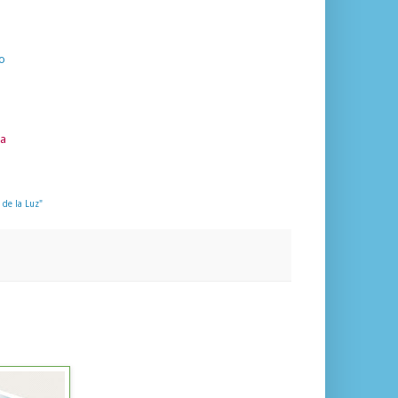
o
na
 de la Luz"