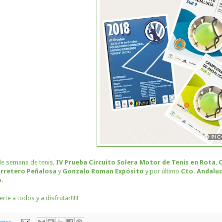
de semana de tenis,
IV Prueba Circuito Solera Motor de Tenis en Rota
,
C
arretero Peñalosa
y
Gonzalo Roman Expósito
y por último
Cto. Andaluc
o
.
te a todos y a disfrutar!!!!!