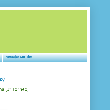
Ventajas Sociales
o)
ina (3º Torneo)