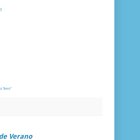
O
O
z Tenis"
de Verano