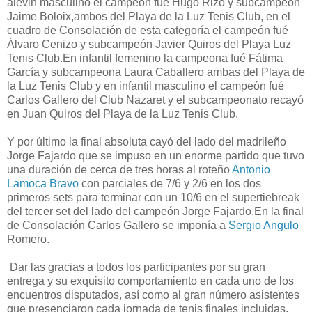
alevin masculino el campeón fué Hugo Rizo y subcampeón
Jaime Boloix,ambos del Playa de la Luz Tenis Club, en el
cuadro de Consolación de esta categoría el campeón fué
Álvaro Cenizo y subcampeón Javier Quiros del Playa Luz
Tenis Club.En infantil femenino la campeona fué Fátima
García y subcampeona Laura Caballero ambas del Playa de
la Luz Tenis Club y en infantil masculino el campeón fué
Carlos Gallero del Club Nazaret y el subcampeonato recayó
en Juan Quiros del Playa de la Luz Tenis Club.
Y por último la final absoluta cayó del lado del madrileño
Jorge Fajardo que se impuso en un enorme partido que tuvo
una duración de cerca de tres horas al roteño
Antonio
Lamoca Bravo
con parciales de 7/6 y 2/6 en los dos
primeros sets para terminar con un 10/6 en el supertiebreak
del tercer set del lado del campeón Jorge Fajardo.En la final
de Consolación Carlos Gallero se imponía a
Sergio Angulo
Romero.
Dar las gracias a todos los participantes por su gran
entrega y su exquisito comportamiento en cada uno de los
encuentros disputados, así como al gran número asistentes
que presenciaron cada jornada de tenis finales incluidas.