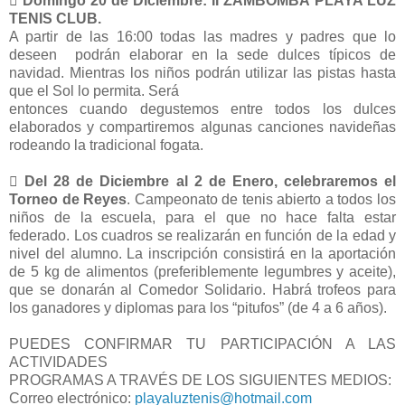

Domingo 20 de Diciembre:
II ZAMBOMBÁ PLAYA LUZ
TENIS CLUB.
A partir de las 16:00 todas las madres y padres que lo
deseen podrán elaborar en la sede dulces típicos de
navidad. Mientras los niños podrán utilizar las pistas hasta
que el Sol lo permita. Será
entonces cuando degustemos entre todos los dulces
elaborados y compartiremos algunas canciones navideñas
rodeando la tradicional fogata.

Del 28 de Diciembre al 2 de Enero, celebraremos el
Torneo de Reyes
. Campeonato de tenis abierto a todos los
niños de la escuela, para el que no hace falta estar
federado. Los cuadros se realizarán en función de la edad y
nivel del alumno. La inscripción consistirá en la aportación
de 5 kg de alimentos (preferiblemente legumbres y aceite),
que se donarán al Comedor Solidario. Habrá trofeos para
los ganadores y diplomas para los “pitufos” (de 4 a 6 años).
PUEDES CONFIRMAR TU PARTICIPACIÓN A LAS
ACTIVIDADES
PROGRAMAS A TRAVÉS DE LOS SIGUIENTES MEDIOS:
Correo electrónico:
playaluztenis@hotmail.com